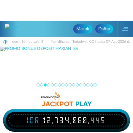
Masuk
Daftar
al deposit 10 ribu saja!!!!
Pemeliharaan Terjadwal: CQ9 pada 07-Agt-2026 dari
JACKPOT
PLAY
IDR
12,734,060,445