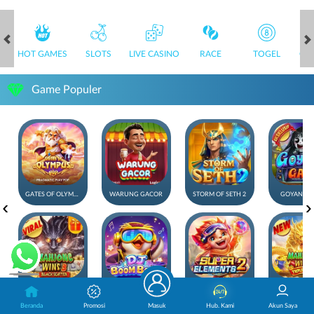
HOT GAMES
SLOTS
LIVE CASINO
RACE
TOGEL
OL
Game Populer
GATES OF OLYMPUS POP
WARUNG GACOR
STORM OF SETH 2
GOYANG G
MAHJONG WINS 3 – BLACK SCATTER
DJ BOOM BOOM
SUPER ELEMENTS 2
Beranda
Promosi
Masuk
Hub. Kami
Akun Saya