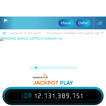
Masuk
Daftar
minimal deposit 10 ribu saja!!!!
Pemeliharaan Terjadwal: CQ9 pada 07-Agt-2026
JACKPOT
PLAY
IDR
12,731,389,751