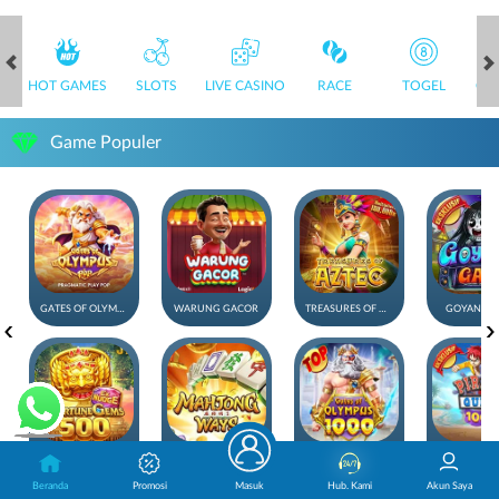
HOT GAMES
SLOTS
LIVE CASINO
RACE
TOGEL
OL
Game Populer
GATES OF OLYMPUS POP
WARUNG GACOR
TREASURES OF AZTEC
GOYANG G
FORTUNE GEMS 500
MAHJONG WAYS
GATES OF OLYMPUS 1000
Beranda
Promosi
Masuk
Hub. Kami
Akun Saya