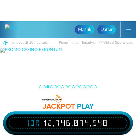
Masuk
Daftar
minimal deposit 10 ribu saja!!!!
Pemeliharaan Terjadwal: PP Virtual Sports pada
JACKPOT
PLAY
IDR
12,746,074,548