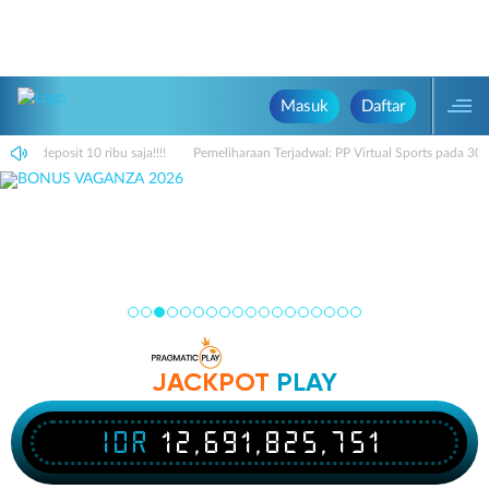
Masuk
Daftar
mal deposit 10 ribu saja!!!!
Pemeliharaan Terjadwal: PP Virtual Sports pada 30
JACKPOT
PLAY
IDR
12,691,825,751