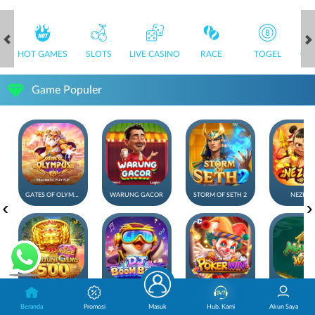
HOT GAMES
SLOTS
LIVE CASINO
RACE
TOGEL
OL
Game Populer
GATES OF OLYMPUS POP
WARUNG GACOR
STORM OF SETH 2
NEZHA 
FORTUNE GEMS 500
DJ BOOM BOOM
POKER WIN
Beranda
Promosi
Masuk
Hub. Kami
Akun Saya