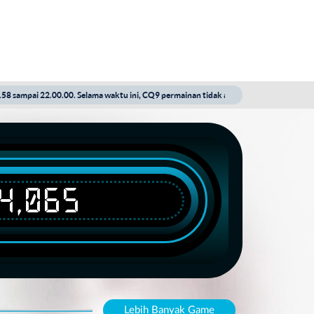
ai 22.00.00. Selama waktu ini, CQ9 permainan tidak akan tersedia. Kami memohon 
32,237
Lebih Banyak Game