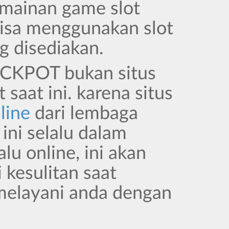
rmainan game slot
bisa menggunakan slot
g disediakan.
ACKPOT bukan situs
 saat ini. karena situs
line
dari lembaga
ini selalu dalam
lu online, ini akan
kesulitan saat
melayani anda dengan