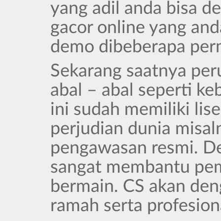
yang adil anda bisa 
gacor online yang an
demo dibeberapa perma
Sekarang saatnya pe
abal – abal seperti ke
ini sudah memiliki li
perjudian dunia misal
pengawasan resmi. Den
sangat membantu pema
bermain. CS akan den
ramah serta profesiona