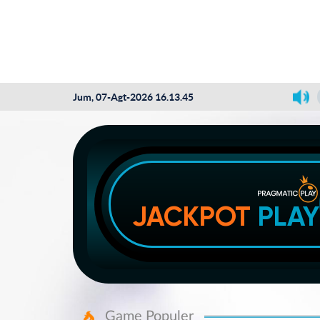
Jum, 07-Agt-2026 16.13.45
Selamat datang di 88JACKPOT agen judi slot online dengan minimal deposit 10 
JACKPOT
PLAY
Game Populer