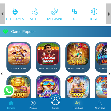
HOT GAMES
SLOTS
LIVE CASINO
RACE
TOGEL
OL
Game Populer
GATES OF OLYMPUS POP
WARUNG GACOR
TREASURES OF AZTEC
GOYANG G
FORTUNE GEMS 500
DJ BOOM BOOM
GATES OF OLYMPUS 1000
Beranda
Promosi
Masuk
Hub. Kami
Akun Saya