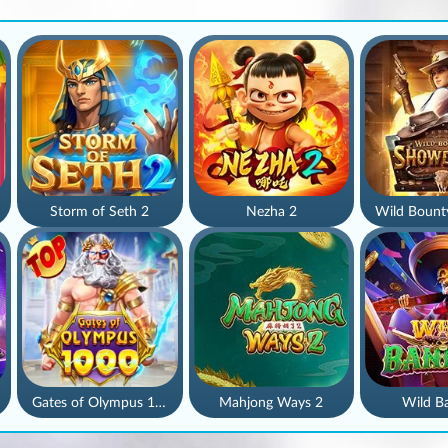
Storm of Seth 2
Nezha 2
Gates of Olympus 1000
Mahjong Ways 2
Wild B