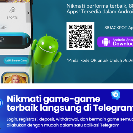
Nikmati performa terbaik,
Apps! Tersedia dalam Andro
88JACKPOT A
*Pindai kode QR untuk Unduh
Andr