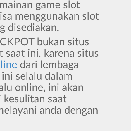
rmainan game slot
bisa menggunakan slot
g disediakan.
ACKPOT bukan situs
 saat ini. karena situs
line
dari lembaga
ini selalu dalam
lu online, ini akan
kesulitan saat
melayani anda dengan