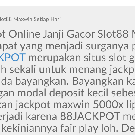
Slot88 Maxwin Setiap Hari
t Online Janji Gacor Slot88 
pat yang menjadi surganya p
KPOT
merupakan situs slot ga
 sekali untuk menang jackp
da bayangkan. Bayangkan k
ngan modal deposit kecil seb
an jackpot maxwin 5000x lip
a terjadi karena 88JACKPOT 
 kekiniannya fair play loh. 