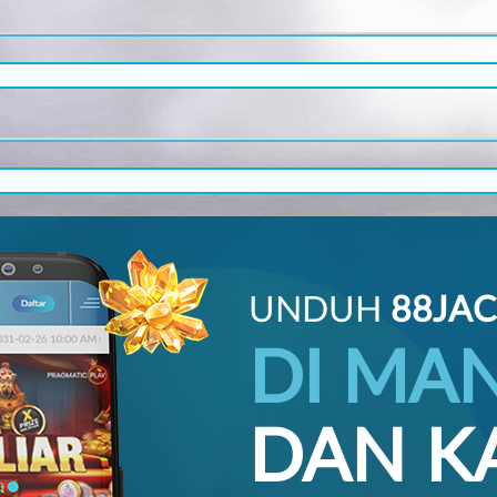
UNDUH
88JAC
DI MAN
DAN KA