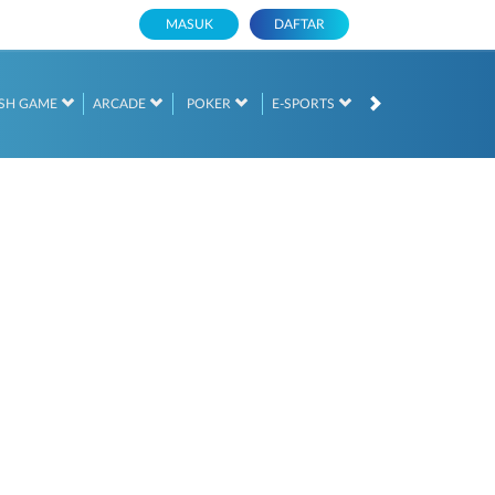
MASUK
DAFTAR
SH GAME
ARCADE
POKER
E-SPORTS
SABUNG AYAM