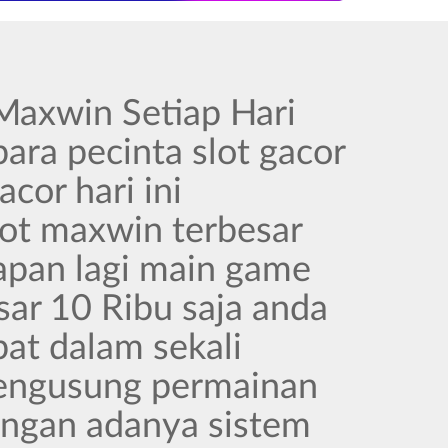
Maxwin Setiap Hari
ara pecinta slot gacor
cor hari ini
ot maxwin terbesar
apan lagi main game
esar 10 Ribu saja anda
at dalam sekali
mengusung permainan
Dengan adanya sistem