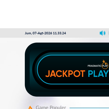
Jum, 07-Agt-2026 11.33.24
Selamat datang di 88JACKPOT agen judi slot online dengan minimal deposit 10
JACKPOT
PLAY
Game Populer